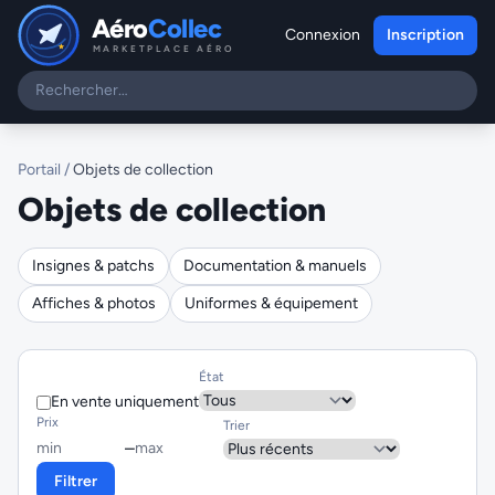
Aéro
Collec
Connexion
Inscription
MARKETPLACE AÉRO
Portail
/
Objets de collection
Objets de collection
Insignes & patchs
Documentation & manuels
Affiches & photos
Uniformes & équipement
État
En vente uniquement
Prix
Trier
–
Filtrer