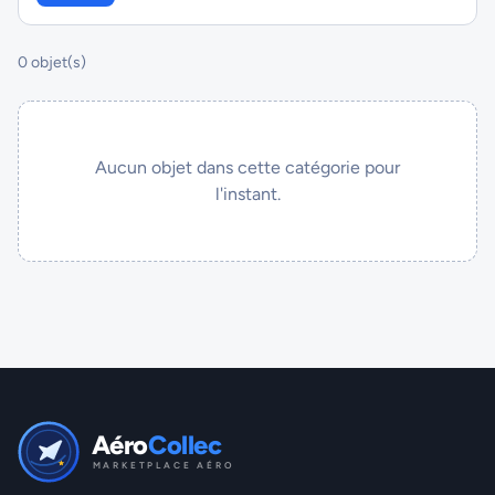
0 objet(s)
Aucun objet dans cette catégorie pour
l'instant.
Aéro
Collec
MARKETPLACE AÉRO