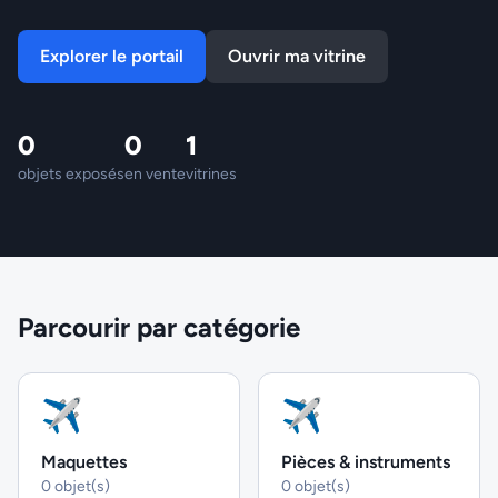
Explorer le portail
Ouvrir ma vitrine
0
0
1
objets exposés
en vente
vitrines
Parcourir par catégorie
✈
✈
Maquettes
Pièces & instruments
0 objet(s)
0 objet(s)