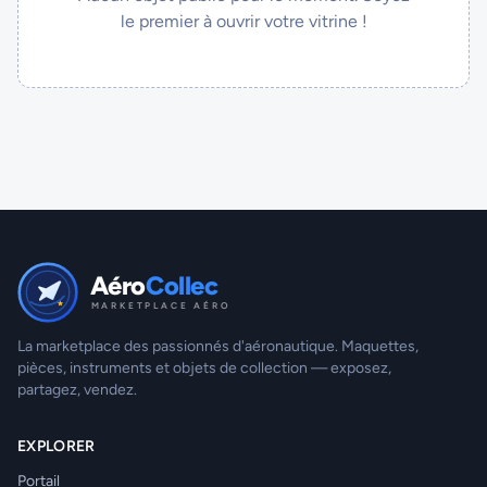
le premier à ouvrir votre vitrine !
Aéro
Collec
MARKETPLACE AÉRO
La marketplace des passionnés d'aéronautique. Maquettes,
pièces, instruments et objets de collection — exposez,
partagez, vendez.
EXPLORER
Portail